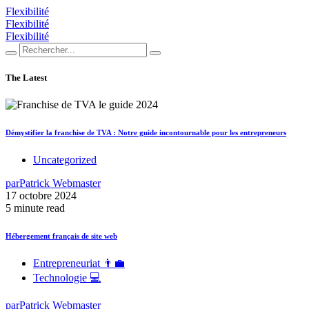
Flexibilité
Flexibilité
Flexibilité
The Latest
Démystifier la franchise de TVA : Notre guide incontournable pour les entrepreneurs
Uncategorized
par
Patrick Webmaster
17 octobre 2024
5 minute read
Hébergement français de site web
Entrepreneuriat 👨‍💼
Technologie 💻
par
Patrick Webmaster