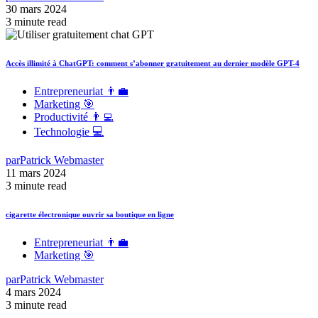
30 mars 2024
3 minute read
Accès illimité à ChatGPT: comment s’abonner gratuitement au dernier modèle GPT-4
Entrepreneuriat 👨‍💼
Marketing 🎯
Productivité 👨‍💻
Technologie 💻
par
Patrick Webmaster
11 mars 2024
3 minute read
cigarette électronique ouvrir sa boutique en ligne
Entrepreneuriat 👨‍💼
Marketing 🎯
par
Patrick Webmaster
4 mars 2024
3 minute read