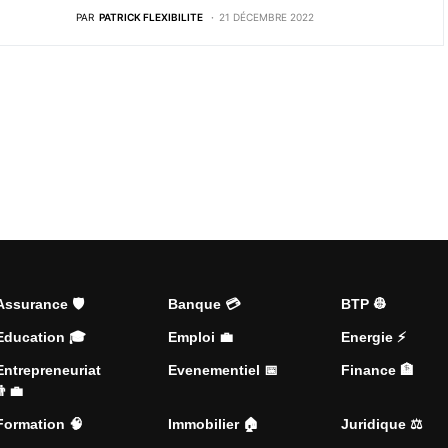
PAR
PATRICK FLEXIBILITE
21 DÉCEMBRE 2022
Assurance 🛡️
Banque 💳
BTP 👷
Education 🎓
Emploi 💼
Energie ⚡
Entrepreneuriat
Evenementiel 📅
Finance 🏦
👨‍💼
Formation 🧠
Immobilier 🏠
Juridique ⚖️